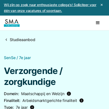
Wij zijn op zoek naar enthousiaste collega's! Solliciteer voor
✕
één van onze vacatures of spontaan.
chevron_left
Studieaanbod
SenSe / 7e jaar
Verzorgende /
zorgkundige
Domein:
Maatschappij en Welzijn
info
Finaliteit:
Arbeidsmarktgerichte finaliteit
info
Type:
7e jaar
info