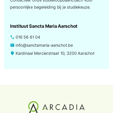
Contacteer onze studieloopbaancoach voor
persoonlijke begeleiding bij je studiekeuze.
Instituut Sancta Maria Aarschot
016 56 61 04
phone
info@sanctamaria-aarschot.be
email
Kardinaal Mercierstraat 10, 3200 Aarschot
place