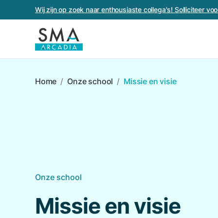
Wij zijn op zoek naar enthousiaste collega's! Solliciteer v
Home
/
Onze school
/
Missie en visie
Onze school
Missie en visie