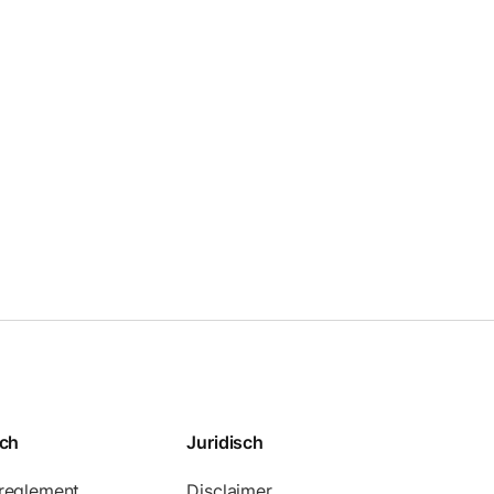
sch
Juridisch
reglement
Disclaimer