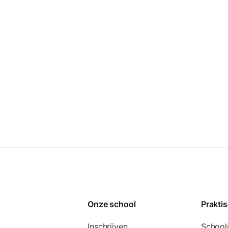
Onze school
Prakti
Inschrijven
School