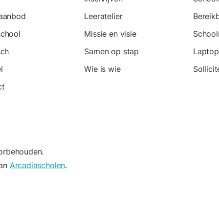
eaanbod
Leeratelier
Bereik
school
Missie en visie
School
sch
Samen op stap
Laptop
l
Wie is wie
Sollici
ct
oorbehouden.
van
Arcadiascholen
.