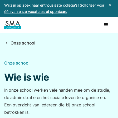
Wij zijn op zoek naar enthousiaste collega's! Solliciteer voor
✕
één van onze vacatures of spontaan.
chevron_left
Onze school
Onze school
Wie is wie
In onze school werken vele handen mee om de studie,
de administratie en het sociale leven te organiseren.
Een overzicht van iedereen die bij onze school
betrokken is.