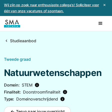
Wij zijn op zoek naar enthousiaste collega's! Solliciteer voor
✕
één van onze vacatures of spontaan.
chevron_left
Studieaanbod
Tweede graad
Natuurwetenschappen
Domein:
STEM
info
Finaliteit:
Doorstroomfinaliteit
info
Type:
Domeinoverschrijdend
info
Terug naar jouw overzicht
arrow_back