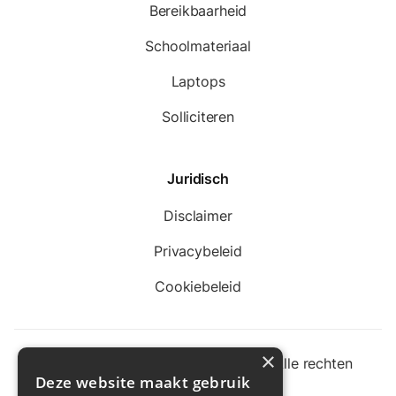
Bereikbaarheid
Schoolmateriaal
Laptops
Solliciteren
Juridisch
Disclaimer
Privacybeleid
Cookiebeleid
×
©
Instituut Sancta Maria Aarschot. Alle rechten
Deze website maakt gebruik
voorbehouden.