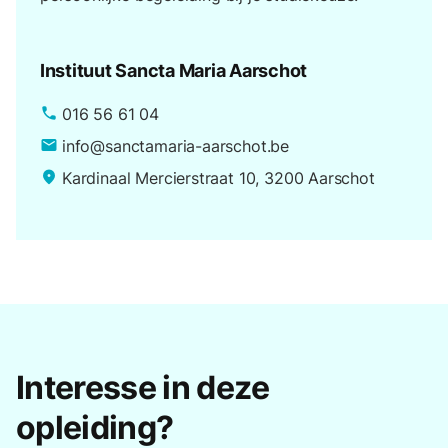
Instituut Sancta Maria Aarschot
016 56 61 04
phone
info@sanctamaria-aarschot.be
email
Kardinaal Mercierstraat 10, 3200 Aarschot
place
Interesse in deze
opleiding?