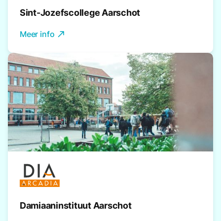
Sint-Jozefscollege Aarschot
Meer info
north_east
Damiaaninstituut Aarschot