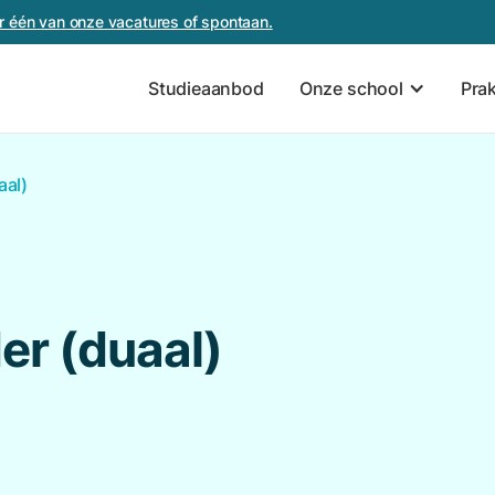
oor één van onze vacatures of spontaan.
Studieaanbod
Onze school
Pra
aal)
er (duaal)