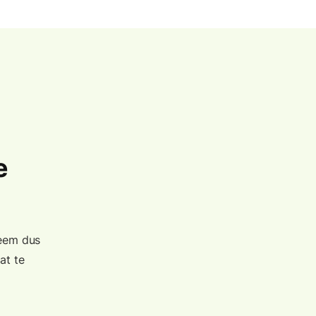
e
Neem dus
at te