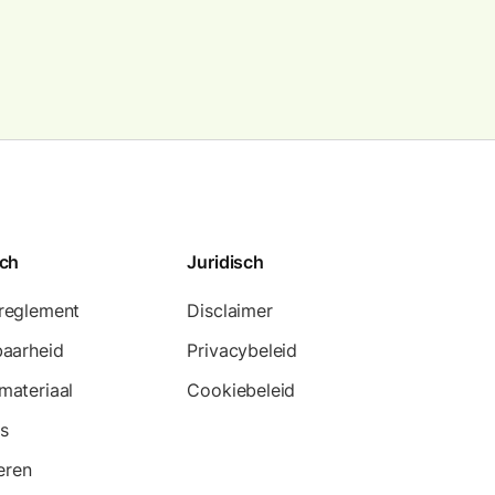
sch
Juridisch
reglement
Disclaimer
baarheid
Privacybeleid
materiaal
Cookiebeleid
s
teren