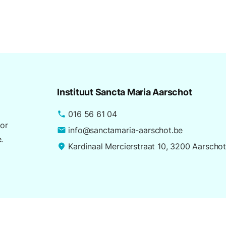
Instituut Sancta Maria Aarschot
016 56 61 04
phone
or
info@sanctamaria-aarschot.be
email
.
Kardinaal Mercierstraat 10, 3200 Aarscho
place