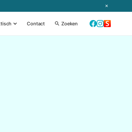
✕
ktisch
Contact
search
Zoeken