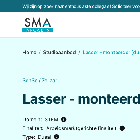
Wij zijn op zoek naar enthousiaste collega's! Solliciteer v
Home
/
Studieaanbod
/
Lasser - monteerder (du
SenSe / 7e jaar
Lasser - monteerd
Domein:
STEM
info
Finaliteit:
Arbeidsmarktgerichte finaliteit
info
Type:
Duaal
info