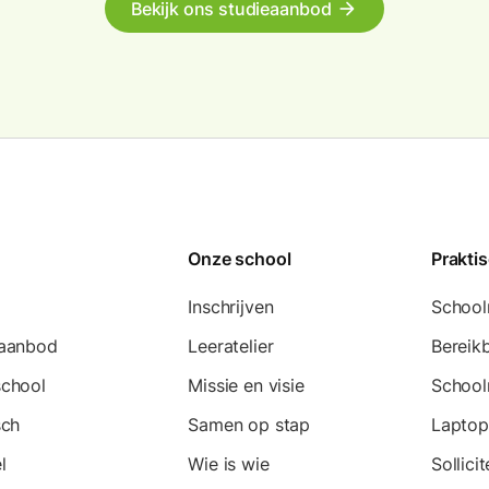
Bekijk ons studieaanbod
arrow_forward
Onze school
Prakti
Inschrijven
School
eaanbod
Leeratelier
Bereik
school
Missie en visie
School
sch
Samen op stap
Laptop
l
Wie is wie
Sollici