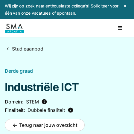
Wij zijn op zoek naar enthousiaste collega's! Solliciteer voor
✕
één van onze vacatures of spontaan.
chevron_left
Studieaanbod
Derde graad
Industriële ICT
Domein:
STEM
info
Finaliteit:
Dubbele finaliteit
info
Terug naar jouw overzicht
arrow_back