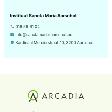
Instituut Sancta Maria Aarschot
016 56 61 04
phone
info@sanctamaria-aarschot.be
email
Kardinaal Mercierstraat 10, 3200 Aarschot
place