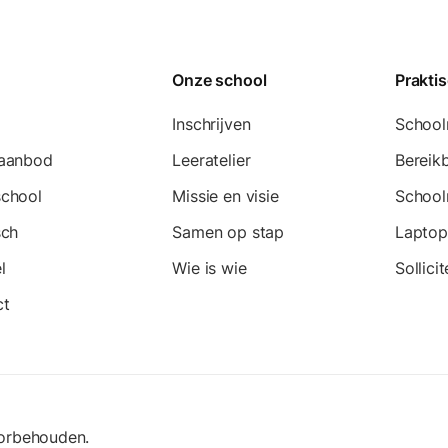
Onze school
Prakti
Inschrijven
School
eaanbod
Leeratelier
Bereik
school
Missie en visie
School
sch
Samen op stap
Laptop
l
Wie is wie
Sollici
ct
oorbehouden.