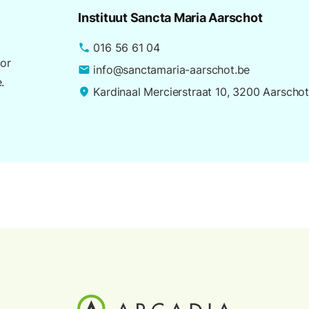
Instituut Sancta Maria Aarschot
016 56 61 04
phone
or
info@sanctamaria-aarschot.be
email
.
Kardinaal Mercierstraat 10, 3200 Aarscho
place