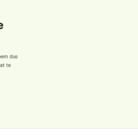
e
Neem dus
at te