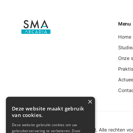
Menu
Home
Studi
Onze 
Prakti
Actuee
Conta
×
Deze website maakt gebruik
van cookies.
Deze website gebruikt cookies om uw
©
Instituut Sancta Maria Aarschot. Alle rechten v
gebruikerservaring te verbeteren. Door