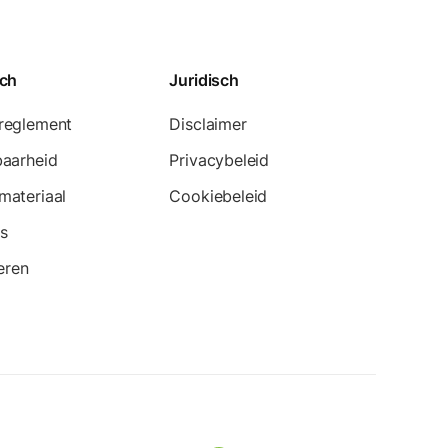
sch
Juridisch
reglement
Disclaimer
baarheid
Privacybeleid
materiaal
Cookiebeleid
s
teren