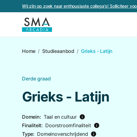
Wij zijn op zoek naar enthousiaste collega's! Solliciteer v
Home
/
Studieaanbod
/
Grieks - Latijn
Derde graad
Grieks - Latijn
Domein:
Taal en cultuur
info
Finaliteit:
Doorstroomfinaliteit
info
Type:
Domeinoverschrijdend
info