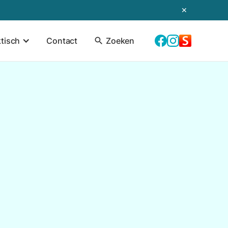
✕
ktisch
Contact
search
Zoeken