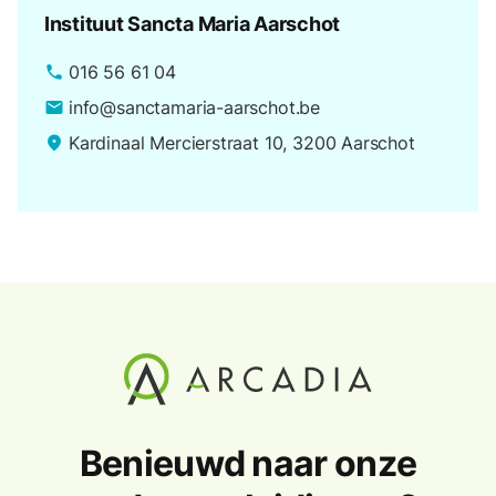
Instituut Sancta Maria Aarschot
016 56 61 04
phone
info@sanctamaria-aarschot.be
email
Kardinaal Mercierstraat 10, 3200 Aarschot
place
Benieuwd naar onze