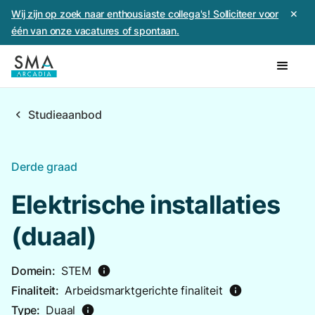
Wij zijn op zoek naar enthousiaste collega's! Solliciteer voor
✕
één van onze vacatures of spontaan.
chevron_left
Studieaanbod
Derde graad
Elektrische installaties
(duaal)
Domein:
STEM
info
Finaliteit:
Arbeidsmarktgerichte finaliteit
info
Type:
Duaal
info